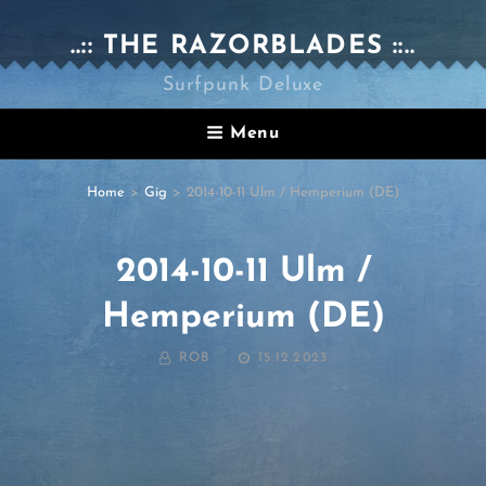
..:: THE RAZORBLADES ::..
Surfpunk Deluxe
Menu
Home
>
Gig
>
2014-10-11 Ulm / Hemperium (DE)
2014-10-11 Ulm /
Hemperium (DE)
BY
POSTED
ROB
15.12.2023
ON