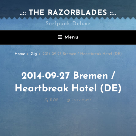
..:: THE RAZORBLADES ::..
Surfpunk Deluxe
Menu
Home
>
Gig
>
2014-09-27 Bremen / Heartbreak Hotel (DE)
2014-09-27 Bremen /
Heartbreak Hotel (DE)
BY
POSTED
ROB
15.12.2023
ON