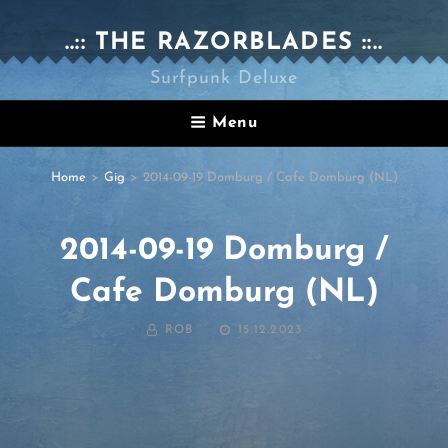
..:: THE RAZORBLADES ::..
Surfpunk Deluxe
Menu
Home
>
Gig
>
2014-09-19 Domburg / Cafe Domburg (NL)
2014-09-19 Domburg /
Cafe Domburg (NL)
BY
POSTED
ROB
15.12.2023
ON