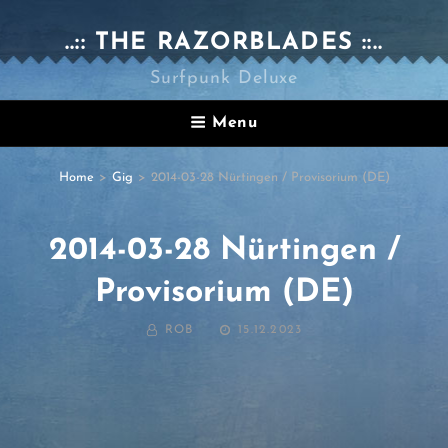
..:: THE RAZORBLADES ::..
Surfpunk Deluxe
Menu
Home
>
Gig
>
2014-03-28 Nürtingen / Provisorium (DE)
2014-03-28 Nürtingen /
Provisorium (DE)
BY
POSTED
ROB
15.12.2023
ON