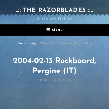
..:: THE RAZORBLADES ::..
Surfpunk Deluxe
Menu
Home
>
Gig
>
2004-02-13 Rockboard, Pergine (IT)
2004-02-13 Rockboard,
Pergine (IT)
BY
POSTED
ROB
15.12.2023
ON