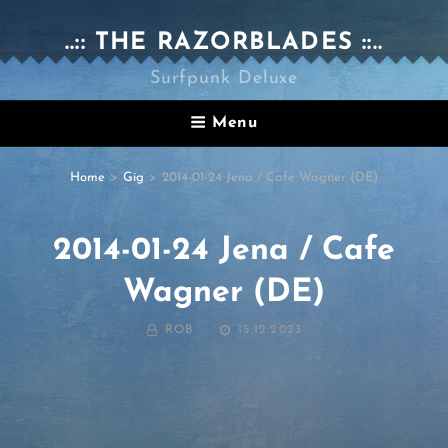
..:: THE RAZORBLADES ::..
Surfpunk Deluxe
Menu
Home
>
Gig
>
2014-01-24 Jena / Cafe Wagner (DE)
2014-01-24 Jena / Cafe
Wagner (DE)
BY
POSTED
ROB
15.12.2023
ON