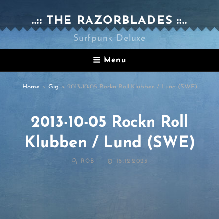
..:: THE RAZORBLADES ::..
Surfpunk Deluxe
Menu
Home
>
Gig
>
2013-10-05 Rockn Roll Klubben / Lund (SWE)
2013-10-05 Rockn Roll
Klubben / Lund (SWE)
BY
POSTED
ROB
15.12.2023
ON