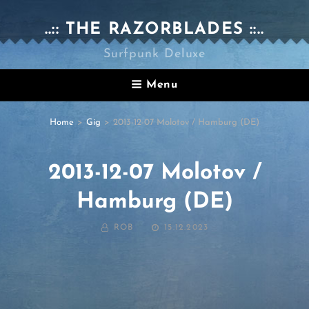
..:: THE RAZORBLADES ::..
Surfpunk Deluxe
Menu
Home
>
Gig
>
2013-12-07 Molotov / Hamburg (DE)
2013-12-07 Molotov /
Hamburg (DE)
BY
POSTED
ROB
15.12.2023
ON