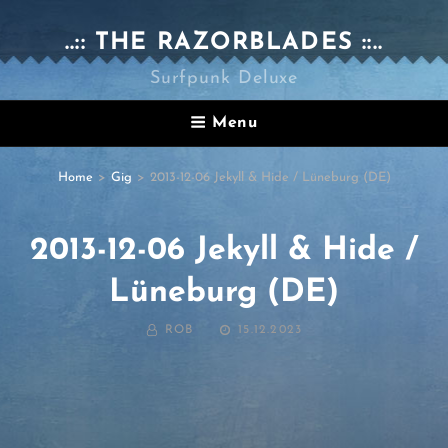
..:: THE RAZORBLADES ::..
Surfpunk Deluxe
Menu
Home
>
Gig
>
2013-12-06 Jekyll & Hide / Lüneburg (DE)
2013-12-06 Jekyll & Hide /
Lüneburg (DE)
BY
POSTED
ROB
15.12.2023
ON