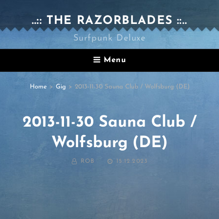
..:: THE RAZORBLADES ::..
Surfpunk Deluxe
Menu
Home
>
Gig
>
2013-11-30 Sauna Club / Wolfsburg (DE)
2013-11-30 Sauna Club /
Wolfsburg (DE)
BY
POSTED
ROB
15.12.2023
ON