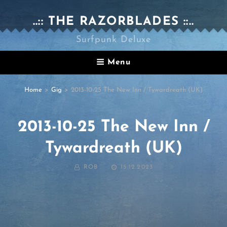
..:: THE RAZORBLADES ::..
Surfpunk Deluxe
Menu
Home
>
Gig
>
2013-10-25 The New Inn / Tywardreath (UK)
2013-10-25 The New Inn /
Tywardreath (UK)
BY
POSTED
ROB
15.12.2023
ON