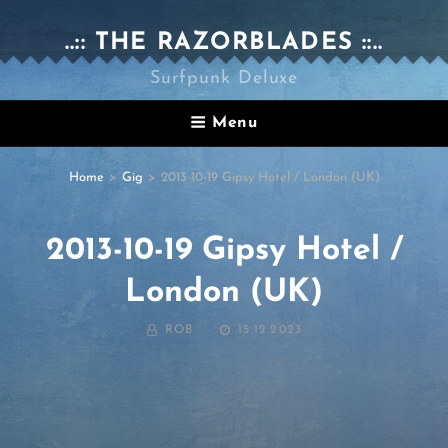
..:: THE RAZORBLADES ::..
Surfpunk Deluxe
Menu
Home
>
Gig
>
2013-10-19 Gipsy Hotel / London (UK)
2013-10-19 Gipsy Hotel /
London (UK)
BY
POSTED
ROB
15.12.2023
ON