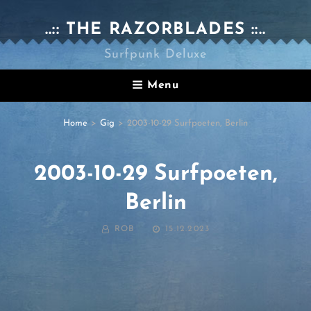
..:: THE RAZORBLADES ::..
Surfpunk Deluxe
Menu
Home
>
Gig
>
2003-10-29 Surfpoeten, Berlin
2003-10-29 Surfpoeten,
Berlin
BY
POSTED
ROB
15.12.2023
ON