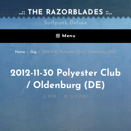
..:: THE RAZORBLADES ::..
Surfpunk Deluxe
Menu
Home
>
Gig
>
2012-11-30 Polyester Club / Oldenburg (DE)
2012-11-30 Polyester Club
/ Oldenburg (DE)
BY
POSTED
ROB
15.12.2023
ON