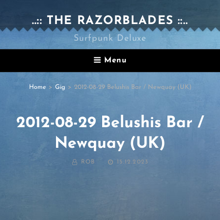
..:: THE RAZORBLADES ::..
Surfpunk Deluxe
Menu
Home
>
Gig
>
2012-08-29 Belushis Bar / Newquay (UK)
2012-08-29 Belushis Bar /
Newquay (UK)
BY
POSTED
ROB
15.12.2023
ON