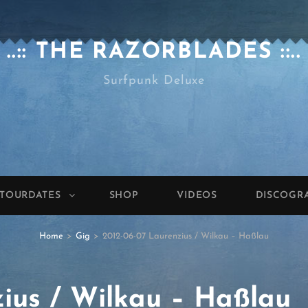
..:: THE RAZORBLADES ::..
Surfpunk Deluxe
TOURDATES
SHOP
VIDEOS
DISCOGR
Home
>
Gig
>
2012-06-07 Laurenzius / Wilkau – Haßlau
ius / Wilkau – Haßlau