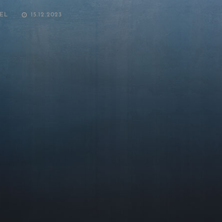
POSTED
EL
15.12.2023
ON