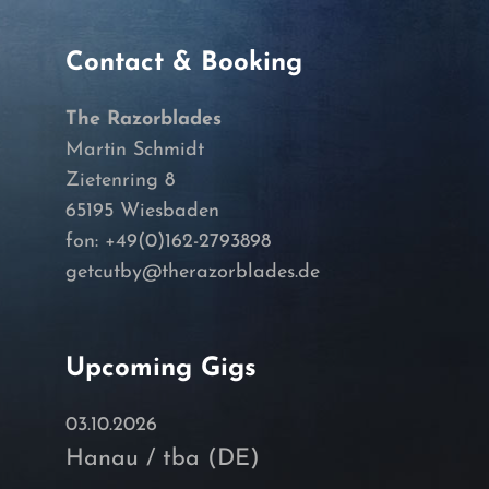
Contact & Booking
The Razorblades
Martin Schmidt
Zietenring 8
65195 Wiesbaden
fon: +49(0)162-2793898
getcutby@therazorblades.de
Upcoming Gigs
03.10.2026
Hanau / tba (DE)