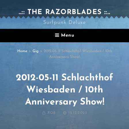
..:: THE RAZORBLADES ::..
Surfpunk Deluxe
Menu
Home
>
Gig
>
2012-05-11 Schlachthof Wiesbaden / 10th
Anniversary Show!
2012-05-11 Schlachthof
Wiesbaden / 10th
Anniversary Show!
BY
POSTED
ROB
15.12.2023
ON