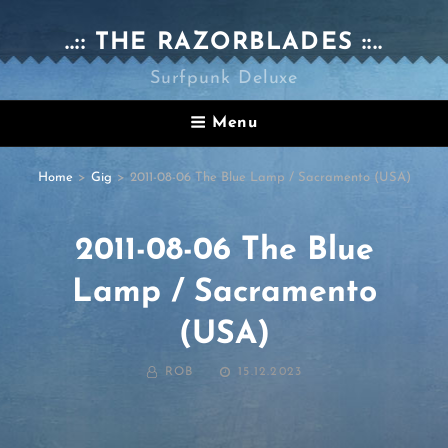
..:: THE RAZORBLADES ::..
Surfpunk Deluxe
Menu
Home
>
Gig
>
2011-08-06 The Blue Lamp / Sacramento (USA)
2011-08-06 The Blue
Lamp / Sacramento
(USA)
BY
POSTED
ROB
15.12.2023
ON