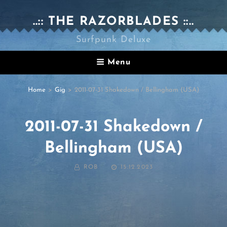
..:: THE RAZORBLADES ::..
Surfpunk Deluxe
Menu
Home
>
Gig
>
2011-07-31 Shakedown / Bellingham (USA)
2011-07-31 Shakedown /
Bellingham (USA)
BY
POSTED
ROB
15.12.2023
ON