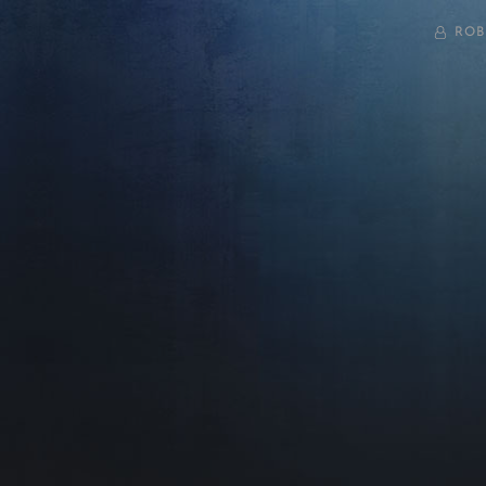
BY
ROB