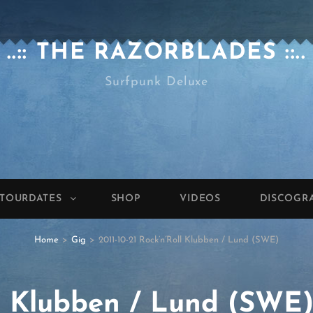
..:: THE RAZORBLADES ::..
Surfpunk Deluxe
TOURDATES
SHOP
VIDEOS
DISCOGR
Home
>
Gig
>
2011-10-21 Rock’n’Roll Klubben / Lund (SWE)
oll Klubben / Lund (SWE