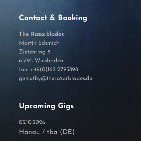
Contact & Booking
The Razorblades
Martin Schmidt
Zietenring 8
65195 Wiesbaden
fon: +49(0)162-2793898
getcutby@therazorblades.de
Upcoming Gigs
03.10.2026
Hanau / tba (DE)