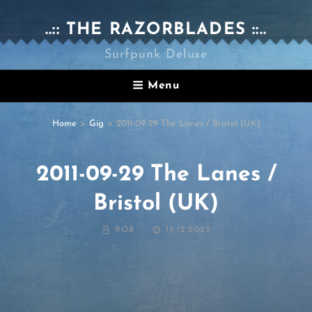
..:: THE RAZORBLADES ::..
Surfpunk Deluxe
Menu
Home
>
Gig
>
2011-09-29 The Lanes / Bristol (UK)
2011-09-29 The Lanes /
Bristol (UK)
BY
POSTED
ROB
15.12.2023
ON