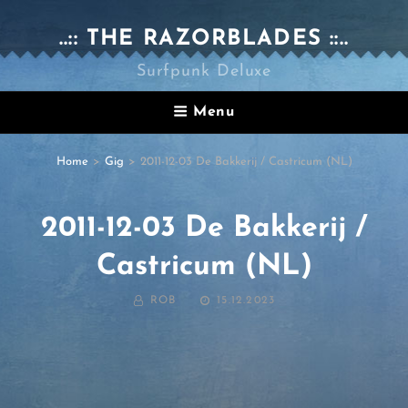
..:: THE RAZORBLADES ::..
Surfpunk Deluxe
Menu
Home
>
Gig
>
2011-12-03 De Bakkerij / Castricum (NL)
2011-12-03 De Bakkerij /
Castricum (NL)
BY
POSTED
ROB
15.12.2023
ON