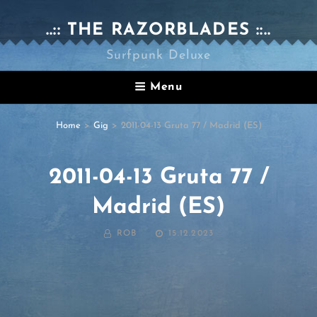
..:: THE RAZORBLADES ::..
Surfpunk Deluxe
Menu
Home
>
Gig
>
2011-04-13 Gruta 77 / Madrid (ES)
2011-04-13 Gruta 77 /
Madrid (ES)
BY
POSTED
ROB
15.12.2023
ON