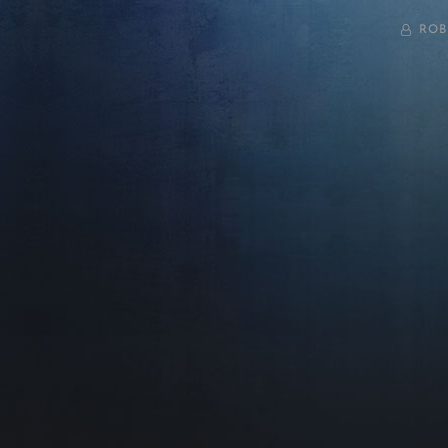
BY
ROB