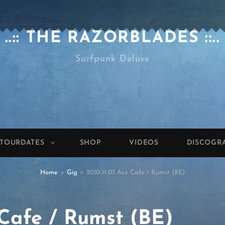
..:: THE RAZORBLADES ::..
Surfpunk Deluxe
TOURDATES
SHOP
VIDEOS
DISCOGR
Home
>
Gig
>
2010-11-07 Ace Cafe / Rumst (BE)
 Cafe / Rumst (BE)