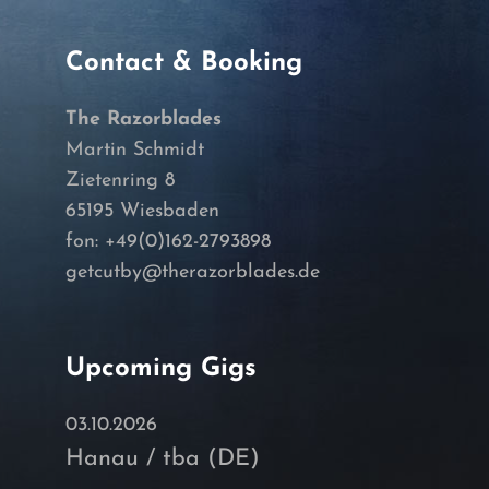
Contact & Booking
The Razorblades
Martin Schmidt
Zietenring 8
65195 Wiesbaden
fon: +49(0)162-2793898
getcutby@therazorblades.de
Upcoming Gigs
03.10.2026
Hanau / tba (DE)