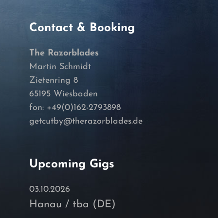
Contact & Booking
The Razorblades
Martin Schmidt
Zietenring 8
65195 Wiesbaden
fon: +49(0)162-2793898
getcutby@therazorblades.de
Upcoming Gigs
03.10.2026
Hanau / tba (DE)