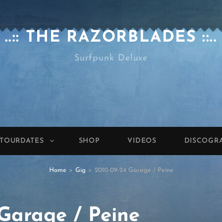
..:: THE RAZORBLADES ::..
Surfpunk Deluxe
TOURDATES
SHOP
VIDEOS
DISCOGR
Home
>
Gig
>
2010-09-24 Garage / Peine
Garage / Peine