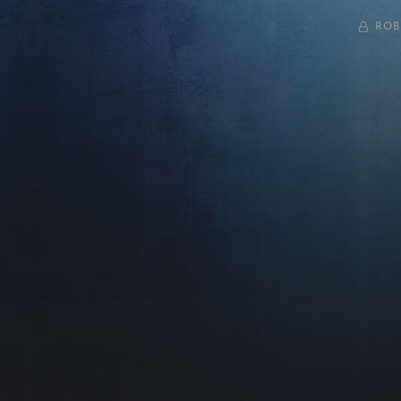
BY
ROB