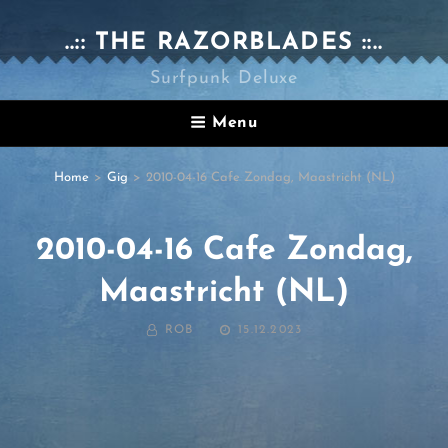
..:: THE RAZORBLADES ::..
Surfpunk Deluxe
Menu
Home
>
Gig
>
2010-04-16 Cafe Zondag, Maastricht (NL)
2010-04-16 Cafe Zondag,
Maastricht (NL)
BY
POSTED
ROB
15.12.2023
ON