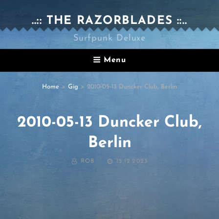
..:: THE RAZORBLADES ::..
Surfpunk Deluxe
Menu
Home
>
Gig
>
2010-05-13 Duncker Club, Berlin
2010-05-13 Duncker Club,
Berlin
BY
POSTED
ROB
15.12.2023
ON