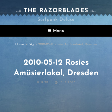
..:: THE RAZORBLADES ::..
Surfpunk Deluxe
Menu
Home
>
Gig
>
2010-05-12 Rosies Amüsierlokal, Dresden
2010-05-12 Rosies
Amüsierlokal, Dresden
BY
POSTED
ROB
15.12.2023
ON