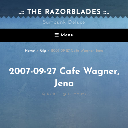
..:: THE RAZORBLADES ::..
Surfpunk Deluxe
Menu
Home
>
Gig
>
2007-09-27 Cafe Wagner, Jena
2007-09-27 Cafe Wagner,
Jena
BY
POSTED
ROB
15.12.2023
ON