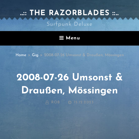
..:: THE RAZORBLADES ::..
Surfpunk Deluxe
Menu
Home
>
Gig
>
2008-07-26 Umsonst & Draußen, Mössingen
2008-07-26 Umsonst &
Draußen, Mössingen
BY
POSTED
ROB
15.12.2023
ON