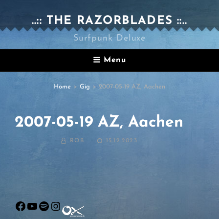
..:: THE RAZORBLADES ::..
Surfpunk Deluxe
Menu
Home
>
Gig
>
2007-05-19 AZ, Aachen
2007-05-19 AZ, Aachen
BY
POSTED
ROB
15.12.2023
ON
Facebook
YouTube
Spotify
Instagram