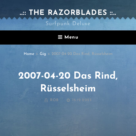
..:: THE RAZORBLADES ::..
Surfpunk Deluxe
Menu
Home
>
Gig
>
2007-04-20 Das Rind, Rüsselsheim
2007-04-20 Das Rind,
Rüsselsheim
BY
POSTED
ROB
15.12.2023
ON