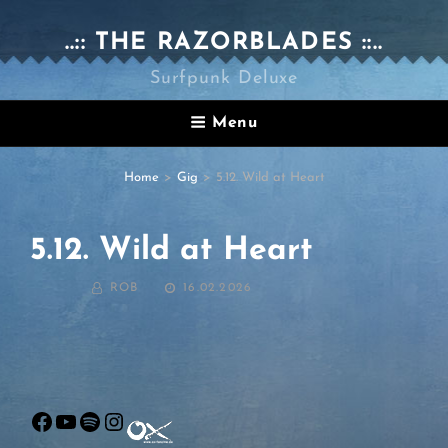
..:: THE RAZORBLADES ::..
Surfpunk Deluxe
Menu
Home
>
Gig
>
5.12. Wild at Heart
5.12. Wild at Heart
BY
POSTED
ROB
16.02.2026
ON
Facebook
YouTube
Spotify
Instagram