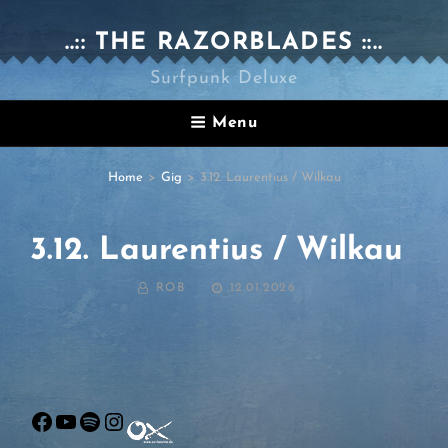
..:: THE RAZORBLADES ::..
Surfpunk Deluxe
Menu
Home
>
Gig
>
3.12. Laurentius / Wilkau
3.12. Laurentius / Wilkau
BY
POSTED
ROB
12.01.2026
ON
Facebook
YouTube
Spotify
Instagram