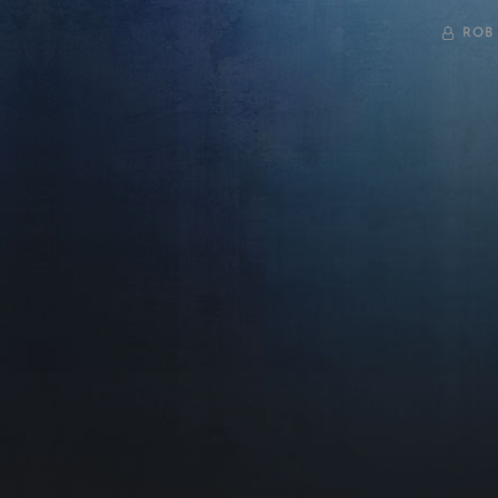
BY
ROB