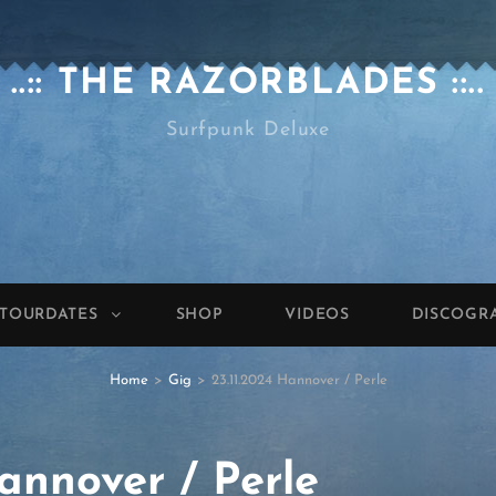
..:: THE RAZORBLADES ::..
Surfpunk Deluxe
TOURDATES
SHOP
VIDEOS
DISCOGR
Home
>
Gig
>
23.11.2024 Hannover / Perle
Hannover / Perle