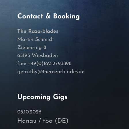
Contact & Booking
The Razorblades
Martin Schmidt
Zietenring 8
65195 Wiesbaden
fon: +49(0)162-2793898
getcutby@therazorblades.de
Upcoming Gigs
03.10.2026
Hanau / tba (DE)