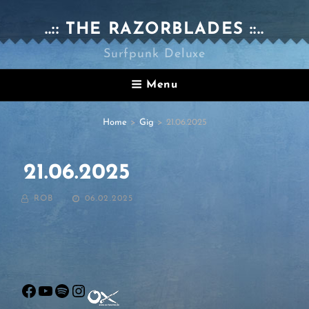
..:: THE RAZORBLADES ::..
Surfpunk Deluxe
Menu
Home
>
Gig
>
21.06.2025
21.06.2025
BY
POSTED
ROB
06.02.2025
ON
Facebook
YouTube
Spotify
Instagram