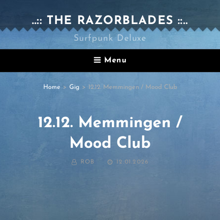
..:: THE RAZORBLADES ::..
Surfpunk Deluxe
Menu
Home
>
Gig
>
12.12. Memmingen / Mood Club
12.12. Memmingen /
Mood Club
BY
POSTED
ROB
12.01.2026
ON