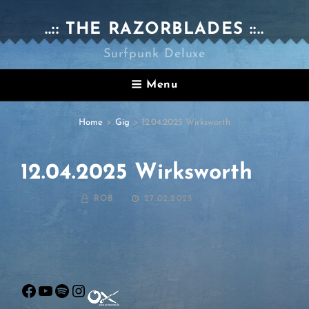
..:: THE RAZORBLADES ::..
Surfpunk Deluxe
Menu
Home
>
Gig
>
12.04.2025 Wirksworth
12.04.2025 Wirksworth
BY
POSTED
ROB
27.02.2025
ON
Facebook
YouTube
Spotify
Instagram