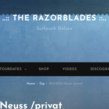
..:: THE RAZORBLADES ::..
Surfpunk Deluxe
TOURDATES
SHOP
VIDEOS
DISCOGR
Home
>
Gig
>
09.11.2024 Neuss /privat
 Neuss /privat