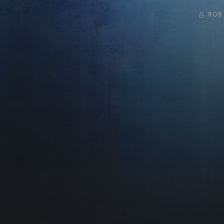
BY
ROB