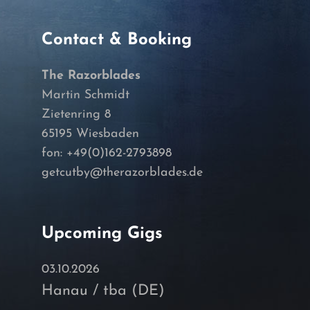
Contact & Booking
The Razorblades
Martin Schmidt
Zietenring 8
65195 Wiesbaden
fon: +49(0)162-2793898
getcutby@therazorblades.de
Upcoming Gigs
03.10.2026
Hanau / tba (DE)