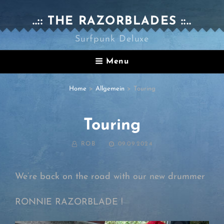
..:: THE RAZORBLADES ::..
Surfpunk Deluxe
Menu
Home
>
Allgemein
>
Touring
Touring
BY
POSTED
ROB
09.09.2024
ON
We’re back on the road with our new drummer
RONNIE RAZORBLADE !