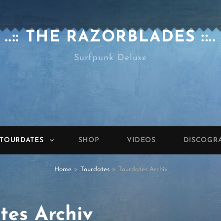
..:: THE RAZORBLADES ::..
Surfpunk Deluxe
TOURDATES
SHOP
VIDEOS
DISCOGR
Home
>
Tourdates
>
Tourdates Archiv
tes Archiv