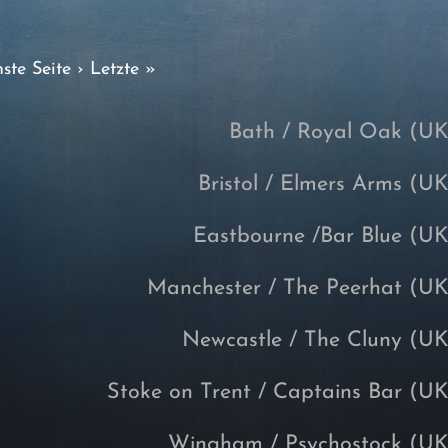
ste Seite ›
Letzte »
Bath / Royal Oak (UK
Bristol / Elmers Arms (UK
Eastbourne /Bar Blue (UK
Manchester / The Peerhat (UK
Newcastle / The Cluny (UK
Stoke on Trent / Captains Bar (UK
Wingham / Psychostock (UK