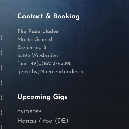
Contact & Booking
The Razorblades
)
Martin Schmidt
Zietenring 8
)
65195 Wiesbaden
fon: +49(0)162-2793898
)
getcutby@therazorblades.de
)
Upcoming Gigs
)
03.10.2026
)
Hanau / tba (DE)
)