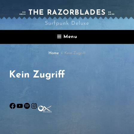
..:: THE RAZORBLADES ::..
Surfpunk Deluxe
Menu
Home
>
Kein Zugriff
Kein Zugriff
Facebook
YouTube
Spotify
Instagram